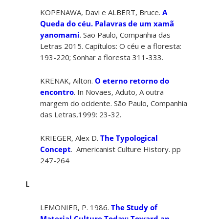
KOPENAWA, Davi e ALBERT, Bruce.
A
Queda do céu. Palavras de um xamã
yanomami
. São Paulo, Companhia das
Letras 2015. Capítulos: O céu e a floresta:
193-220; Sonhar a floresta 311-333.
KRENAK, Ailton.
O eterno retorno do
encontro
. In Novaes, Aduto, A outra
margem do ocidente. São Paulo, Companhia
das Letras,1999: 23-32.
KRIEGER, Alex D.
The Typological
Concept
. Americanist Culture History. pp
247-264
L
LEMONIER, P. 1986.
The Study of
Material Culture Today: Toward an