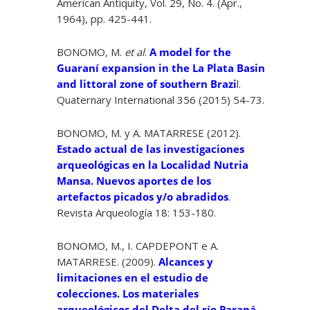
American Antiquity, Vol. 29, No. 4. (Apr.,
1964), pp. 425-441.
BONOMO, M.
et al
.
A model for the
Guaraní expansion in the La Plata Basin
and littoral zone of southern Brazi
l.
Quaternary International 356 (2015) 54-73.
BONOMO, M. y A. MATARRESE (2012).
Estado actual de las investigaciones
arqueológicas en la Localidad Nutria
Mansa. Nuevos aportes de los
artefactos picados y/o abradidos
.
Revista Arqueología 18: 153-180.
BONOMO, M., I. CAPDEPONT e A.
MATARRESE. (2009).
Alcances y
limitaciones en el estudio de
colecciones. Los materiales
arqueológicos del Delta del río Paraná