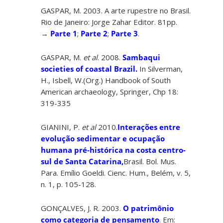
GASPAR, M. 2003. A arte rupestre no Brasil.
Rio de Janeiro: Jorge Zahar Editor. 81pp.
→
Parte 1
;
Parte 2
;
Parte 3
.
GASPAR, M.
et al
. 2008.
Sambaqui
societies of coastal Brazil.
In Silverman,
H., Isbell, W.(Org.) Handbook of South
American archaeology, Springer, Chp 18:
319-335
GIANINI, P.
et al
2010.
Interações entre
evolução sedimentar e ocupação
humana pré-histórica na costa centro-
sul de Santa Catarina,
Brasil. Bol. Mus.
Para. Emílio Goeldi. Cienc. Hum., Belém, v. 5,
n. 1, p. 105-128.
GONÇALVES, J. R. 2003.
O patrimônio
como categoria de pensamento
. Em: