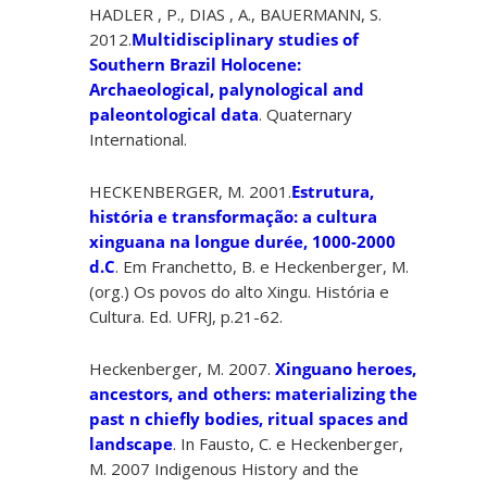
HADLER , P., DIAS , A., BAUERMANN, S.
2012.
Multidisciplinary studies of
Southern Brazil Holocene:
Archaeological, palynological and
paleontological data
. Quaternary
International.
HECKENBERGER, M. 2001.
Estrutura,
história e transformação: a cultura
xinguana na longue durée, 1000-2000
d.C
. Em Franchetto, B. e Heckenberger, M.
(org.) Os povos do alto Xingu. História e
Cultura. Ed. UFRJ, p.21-62.
Heckenberger, M. 2007.
Xinguano heroes,
ancestors, and others: materializing the
past n chiefly bodies, ritual spaces and
landscape
. In Fausto, C. e Heckenberger,
M. 2007 Indigenous History and the