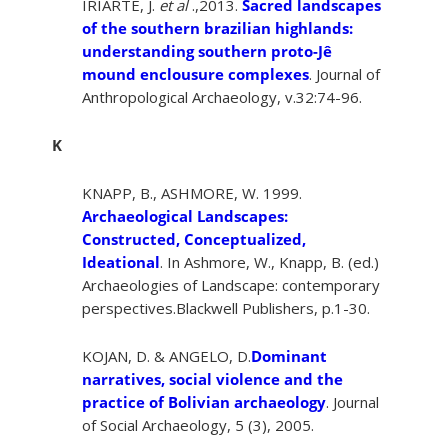
IRIARTE, J.
et al
.,2013.
Sacred landscapes
of the southern brazilian highlands:
understanding southern proto-Jê
mound enclousure complexes
. Journal of
Anthropological Archaeology, v.32:74-96.
K
KNAPP, B., ASHMORE, W. 1999.
Archaeological Landscapes:
Constructed, Conceptualized,
Ideational
. In Ashmore, W., Knapp, B. (ed.)
Archaeologies of Landscape: contemporary
perspectives.Blackwell Publishers, p.1-30.
KOJAN, D. & ANGELO, D.
Dominant
narratives, social violence and the
practice of Bolivian archaeology
. Journal
of Social Archaeology, 5 (3), 2005.