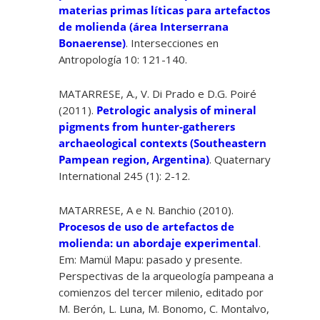
materias primas líticas para artefactos
de molienda (área Interserrana
Bonaerense)
. Intersecciones en
Antropología 10: 121-140.
MATARRESE, A., V. Di Prado e D.G. Poiré
(2011).
Petrologic analysis of mineral
pigments from hunter-gatherers
archaeological contexts (Southeastern
Pampean region, Argentina)
. Quaternary
International 245 (1): 2-12.
MATARRESE, A e N. Banchio (2010).
Procesos de uso de artefactos de
molienda: un abordaje experimental
.
Em: Mamül Mapu: pasado y presente.
Perspectivas de la arqueología pampeana a
comienzos del tercer milenio, editado por
M. Berón, L. Luna, M. Bonomo, C. Montalvo,