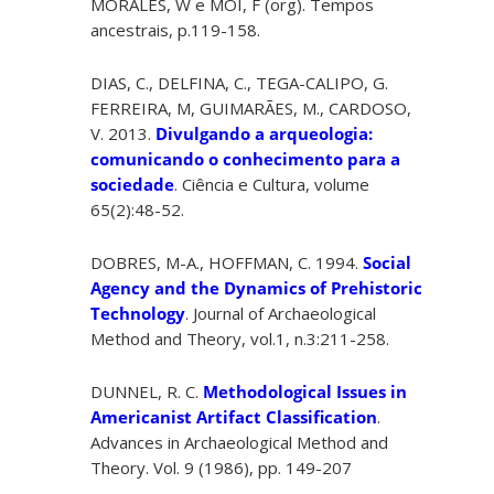
MORALES, W e MOI, F (org). Tempos
ancestrais, p.119-158.
DIAS, C., DELFINA, C., TEGA-CALIPO, G.
FERREIRA, M, GUIMARÃES, M., CARDOSO,
V. 2013.
Divulgando a arqueologia:
comunicando o conhecimento para a
sociedade
. Ciência e Cultura, volume
65(2):48-52.
DOBRES, M-A., HOFFMAN, C. 1994.
Social
Agency and the Dynamics of Prehistoric
Technology
. Journal of Archaeological
Method and Theory, vol.1, n.3:211-258.
DUNNEL, R. C.
Methodological Issues in
Americanist Artifact Classification
.
Advances in Archaeological Method and
Theory. Vol. 9 (1986), pp. 149-207