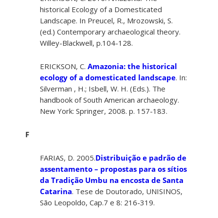
historical Ecology of a Domesticated
Landscape. In Preucel, R., Mrozowski, S.
(ed.) Contemporary archaeological theory.
Willey-Blackwell, p.104-128.
ERICKSON, C.
Amazonia: the historical
ecology of a domesticated landscape
. In:
Silverman , H.; Isbell, W. H. (Eds.). The
handbook of South American archaeology.
New York: Springer, 2008. p. 157-183.
F
FARIAS, D. 2005.
Distribuição e padrão de
assentamento – propostas para os sítios
da Tradição Umbu na encosta de Santa
Catarina
. Tese de Doutorado, UNISINOS,
São Leopoldo, Cap.7 e 8: 216-319.