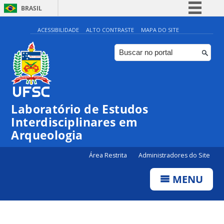
BRASIL
Simplifique!
ACESSIBILIDADE
ALTO CONTRASTE
MAPA DO SITE
Comunica BR
Participe
Acesso à informação
Legislação
Laboratório de Estudos
Canais
Interdisciplinares em
Arqueologia
Área Restrita
Administradores do Site
MENU