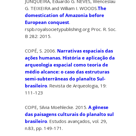
JUNQUEIRA, Eduardo G. NEVES, Wenceslau
G. TEIXEIRA and William I. WOODS.
The
domestication of Amazonia before
European conquest
.
rspb.royalsocietypublishing.org Proc. R. Soc.
B 282: 2015.
COPÉ, S. 2006.
Narrativas espaciais das
ações humanas. História e aplicação da
arqueologia espacial como teoria de
médio alcance: o caso das estruturas
semi-subterrâneas do planalto Sul-
brasileiro
. Revista de Arqueologia, 19:
111-123
COPE, Silvia Moehlecke. 2015.
A gênese
das paisagens culturais do planalto sul
brasileiro
. Estudos avançados, vol. 29,
n.83, pp. 149-171.