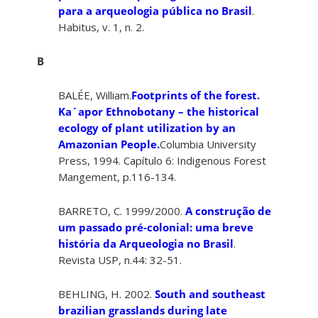
para a arqueologia pública no Brasil
.
Habitus, v. 1, n. 2.
B
BALÉE, William.
Footprints of the forest.
Ka´apor Ethnobotany – the historical
ecology of plant utilization by an
Amazonian People.
Columbia University
Press, 1994. Capítulo 6: Indigenous Forest
Mangement, p.116-134.
BARRETO, C. 1999/2000.
A construção de
um passado pré-colonial: uma breve
história da Arqueologia no Brasil
.
Revista USP, n.44: 32-51.
BEHLING, H. 2002.
South and southeast
brazilian grasslands during late