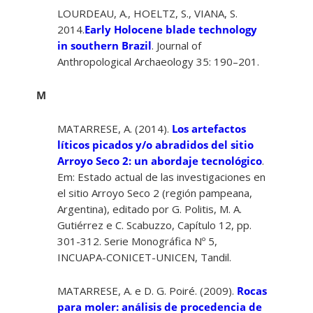
LOURDEAU, A., HOELTZ, S., VIANA, S.
2014.
Early Holocene blade technology
in southern Brazil
. Journal of
Anthropological Archaeology 35: 190–201.
M
MATARRESE, A. (2014).
Los artefactos
líticos picados y/o abradidos del sitio
Arroyo Seco 2: un abordaje tecnológico
.
Em: Estado actual de las investigaciones en
el sitio Arroyo Seco 2 (región pampeana,
Argentina), editado por G. Politis, M. A.
Gutiérrez e C. Scabuzzo, Capítulo 12, pp.
301-312. Serie Monográfica Nº 5,
INCUAPA-CONICET-UNICEN, Tandil.
MATARRESE, A. e D. G. Poiré. (2009).
Rocas
para moler: análisis de procedencia de