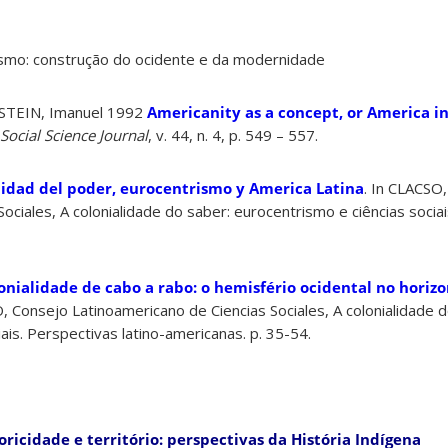
lismo: construção do ocidente e da modernidade
RSTEIN, Imanuel 1992
Americanity as a concept, or America i
 Social Science Journal
, v. 44, n. 4, p. 549 – 557.
lidad del poder, eurocentrismo y America Latina
. In CLACSO
ociales, A colonialidade do saber: eurocentrismo e ciências socia
onialidade de cabo a rabo: o hemisfério ocidental no horiz
O, Consejo Latinoamericano de Ciencias Sociales, A colonialidade d
ais. Perspectivas latino-americanas. p. 35-54.
oricidade e território: perspectivas da História Indígena