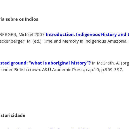
ia sobre os Índios
BERGER, Michael 2007
Introduction. Indigenous History and t
Heckenberger, M. (ed.) Time and Memory in Indigenous Amazonia. 
sted ground: “what is aboriginal history”?
In McGrath, A, (or
s under British crown. A&U Academic Press, cap.10, p.359-397.
istoricidade