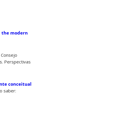
n the modern
, Consejo
is. Perspectivas
onte conceitual
o saber: