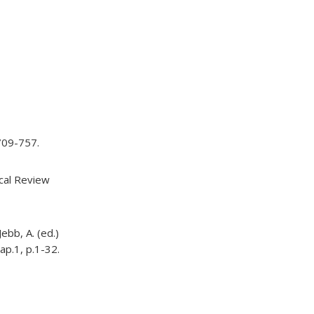
709-757.
ical Review
ebb, A. (ed.)
ap.1, p.1-32.