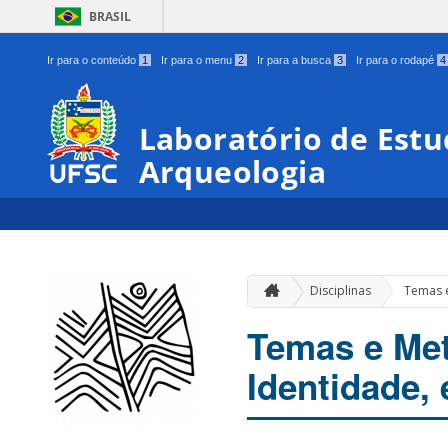
BRASIL
Ir para o conteúdo
1
Ir para o menu
2
Ir para a busca
3
Ir para o rodapé
4
Laboratório de Estu
Arqueologia
Disciplinas
Temas e
Temas e Met
Identidade, 