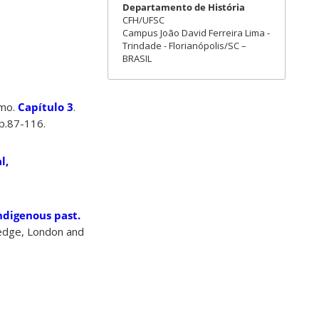
Departamento de História
CFH/UFSC
Campus João David Ferreira Lima -
Trindade - Florianópolis/SC –
BRASIL
smo.
Capítulo 3
.
pp.87-116.
l,
ndigenous past.
tledge, London and