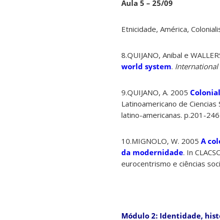
Aula 5 – 25/09
Etnicidade, América, Colonia
8.QUIJANO, Anibal e WALLE
world system
.
International
9.QUIJANO, A. 2005
Colonia
Latinoamericano de Ciencias S
latino-americanas. p.201-246
10.MIGNOLO, W. 2005
A col
da modernidade
. In CLACS
eurocentrismo e ciências soci
Módulo 2: Identidade, hist