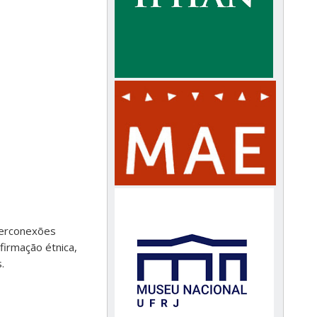
nterconexões
firmação étnica,
.