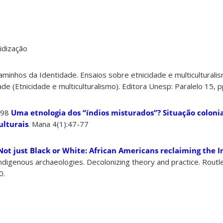
ridização
inhos da Identidade. Ensaios sobre etnicidade e multiculturali
e (Etnicidade e multiculturalismo). Editora Unesp: Paralelo 15, 
998
Uma etnologia dos “índios misturados”? Situação colonia
ulturais
. Mana 4(1):47-77
Not just Black or White: African Americans reclaiming the I
 Indigenous archaeologies. Decolonizing theory and practice. Rou
0.