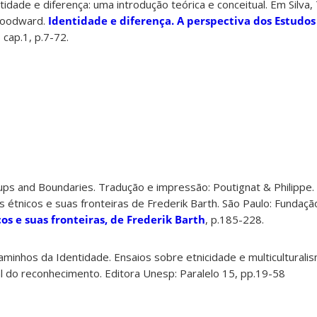
ade e diferença: uma introdução teórica e conceitual. Em Silva
 Woodward.
Identidade e diferença. A perspectiva dos Estudos
 cap.1, p.7-72.
ps and Boundaries. Tradução e impressão: Poutignat & Philippe.
s étnicos e suas fronteiras de Frederik Barth. São Paulo: Fundaç
cos e suas fronteiras, de Frederik Barth
, p.185-228.
inhos da Identidade. Ensaios sobre etnicidade e multiculturali
l do reconhecimento. Editora Unesp: Paralelo 15, pp.19-58