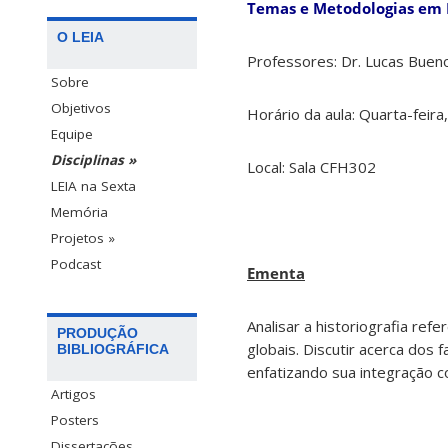
Temas e Metodologias em Hi
O LEIA
Professores: Dr. Lucas Bueno
Sobre
Objetivos
Horário da aula: Quarta-feira
Equipe
Disciplinas »
Local: Sala CFH302
LEIA na Sexta
Memória
Projetos »
Podcast
Ementa
Analisar a historiografia re
PRODUÇÃO
globais. Discutir acerca dos
BIBLIOGRÁFICA
enfatizando sua integração c
Artigos
Posters
Dissertações