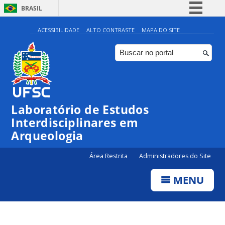
BRASIL
Simplifique!
ACESSIBILIDADE
ALTO CONTRASTE
MAPA DO SITE
Comunica BR
Participe
Acesso à informação
Legislação
Laboratório de Estudos
Canais
Interdisciplinares em
Arqueologia
Área Restrita
Administradores do Site
MENU