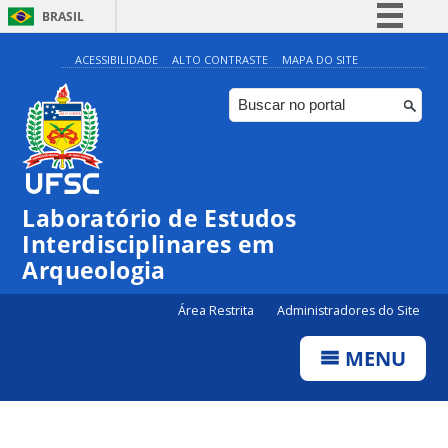
BRASIL
Simplifique!
ACESSIBILIDADE
ALTO CONTRASTE
MAPA DO SITE
Comunica BR
Participe
Acesso à informação
Legislação
Laboratório de Estudos
Canais
Interdisciplinares em
Arqueologia
Área Restrita
Administradores do Site
MENU