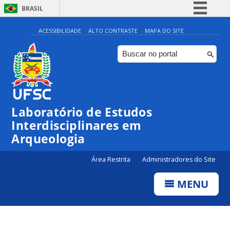
BRASIL
Simplifique!
ACESSIBILIDADE
ALTO CONTRASTE
MAPA DO SITE
Comunica BR
Participe
Acesso à informação
Legislação
Laboratório de Estudos
Canais
Interdisciplinares em
Arqueologia
Área Restrita
Administradores do Site
MENU