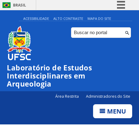
BRASIL
Simplifique!
ACESSIBILIDADE
ALTO CONTRASTE
MAPA DO SITE
Comunica BR
Participe
Acesso à informação
Legislação
Laboratório de Estudos
Canais
Interdisciplinares em
Arqueologia
Área Restrita
Administradores do Site
MENU