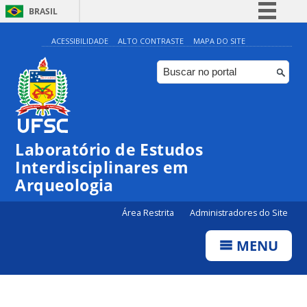
BRASIL
Simplifique!
ACESSIBILIDADE
ALTO CONTRASTE
MAPA DO SITE
Comunica BR
Participe
Acesso à informação
Legislação
Laboratório de Estudos
Canais
Interdisciplinares em
Arqueologia
Área Restrita
Administradores do Site
MENU